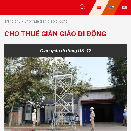
Skip
Trang chủ
»
Cho thuê giàn giáo di động
to
content
CHO THUÊ GIÀN GIÁO DI ĐỘNG
Giàn giáo di động US-42