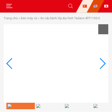
Skip
Trang chủ
»
Bán máy cũ
»
Xe cẩu bánh lốp địa hình Tadano ATF110G-5
to
content