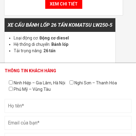
XEM CHI TIẾT
XE CẨU BÁNH LỐP 26 TẤN KOMATSU LW250-5
Loại động cơ:
Động cơ diesel
Hệ thống di chuyển:
Bánh lốp
Tải trọng nâng:
26 tấn
XEM CHI TIẾT
THÔNG TIN KHÁCH HÀNG
THÔNG TIN KHÁCH HÀNG
THÔNG TIN KHÁCH HÀNG
Ninh Hiệp – Gia Lâm, Hà Nội
Nghi Sơn – Thanh Hóa
Bán gấp xe nâng người cần thẳng 58m JLG 1850SJ đời
Phú Mỹ – Vũng Tàu
2017
Loại động cơ:
Động cơ diesel
Hệ thống di chuyển:
Bánh lốp
Chiều cao làm việc:
58 m
Chiều cao nâng:
227 m