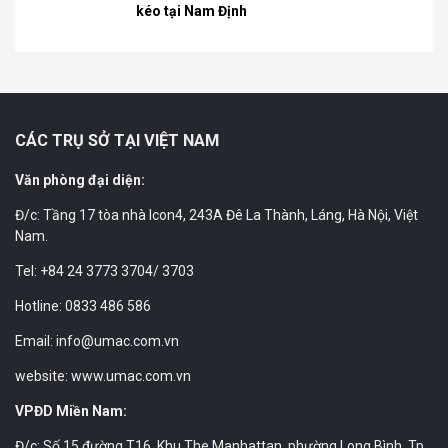
kéo tại Nam Định
CÁC TRỤ SỞ TẠI VIỆT NAM
Văn phòng đại diện:
Đ/c: Tầng 17 tòa nhà Icon4, 243A Đê La Thành, Láng, Hà Nội, Việt
Nam.
Tel: +84 24 3773 3704/ 3703
Hotline: 0833 486 586
Email: info@umac.com.vn
website: www.umac.com.vn
VPĐD Miền Nam:
Đ/c: Số 15 đường T16, Khu The Manhattan, phường Long Bình, Tp.