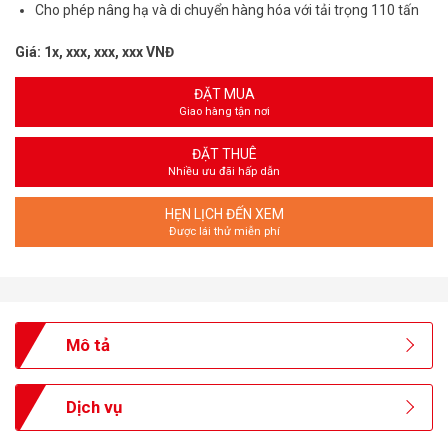
Cho phép nâng hạ và di chuyển hàng hóa với tải trọng 110 tấn
Giá: 1x, xxx, xxx, xxx VNĐ
ĐẶT MUA
Giao hàng tận nơi
ĐẶT THUÊ
Nhiều ưu đãi hấp dẫn
HẸN LỊCH ĐẾN XEM
Được lái thử miễn phí
Mô tả
Dịch vụ