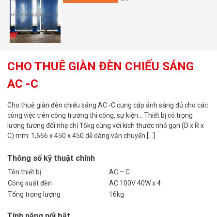
CHO THUÊ GIÀN ĐÈN CHIẾU SÁNG
AC -C
Cho thuê giàn đèn chiếu sáng AC -C cung cấp ánh sáng đủ cho các
công việc trên công trường thi công, sự kiện… Thiết bị có trọng
lương tương đối nhẹ chỉ 16kg cùng với kích thước nhỏ gọn (D x R x
C) mm: 1,666 x 450 x 450 dễ dàng vận chuyển […]
Thông số kỹ thuật chính
Tên thiết bị
AC – C
Công suất đèn
AC 100V 40W x 4
Tổng trọng lượng
16kg
Tính năng nổi bật