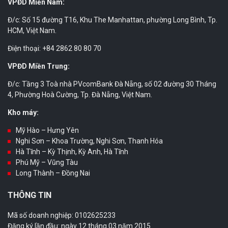
VPĐD Miền Nam:
Đ/c: Số 15 đường T16, Khu The Manhattan, phường Long Bình, Tp.
HCM, Việt Nam.
Điện thoại: +84 2862 80 80 70
VPĐD Miền Trung:
Đ/c: Tầng 3 Toà nhà PVcomBank Đà Nẵng, số 02 đường 30 Tháng
4, Phường Hoà Cường, Tp. Đà Nẵng, Việt Nam.
Kho máy:
Mỹ Hào – Hưng Yên
Nghi Sơn – Khoa Trường, Nghi Sơn, Thanh Hóa
Hà Tĩnh – Kỳ Thịnh, Kỳ Anh, Hà Tĩnh
Phú Mỹ – Vũng Tàu
Long Thành – Đồng Nai
THÔNG TIN
Mã số doanh nghiệp: 0102625233
Đăng ký lần đầu: ngày 12 tháng 03 năm 2015