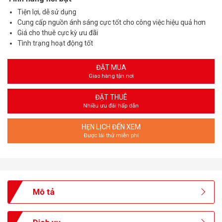
Tiện lợi, dễ sử dụng
Cung cấp nguồn ánh sáng cực tốt cho công việc hiệu quả hơn
Giá cho thuê cực kỳ ưu đãi
Tình trạng hoạt động tốt
ĐẶT MUA
Giao hàng tận nơi
ĐẶT THUÊ
Nhiều ưu đãi hấp dẫn
HẸN LỊCH ĐẾN XEM
Được lái thử miễn phí
Mô tả