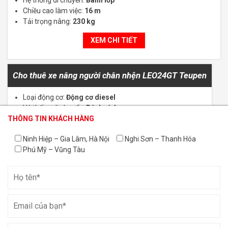
Hệ thống di chuyển:
Bánh lốp
Chiều cao làm việc:
16 m
Tải trọng nâng:
230 kg
XEM CHI TIẾT
Cho thuê xe nâng người chân nhện LEO24GT Teupen
Loại động cơ:
Động cơ diesel
Hệ thống di chuyển:
Bánh xích
THÔNG TIN KHÁCH HÀNG
THÔNG TIN KHÁCH HÀNG
THÔNG TIN KHÁCH HÀNG
Chiều cao làm việc:
24 m
Tải trọng nâng:
250 kg
Ninh Hiệp – Gia Lâm, Hà Nội
Nghi Sơn – Thanh Hóa
XEM CHI TIẾT
Phú Mỹ – Vũng Tàu
Cho thuê xe xúc lật GEHL V270 GEN:2
Loại động cơ:
Động cơ diesel
Hệ thống di chuyển:
Bánh lốp
Chiều cao làm việc:
3.3 m