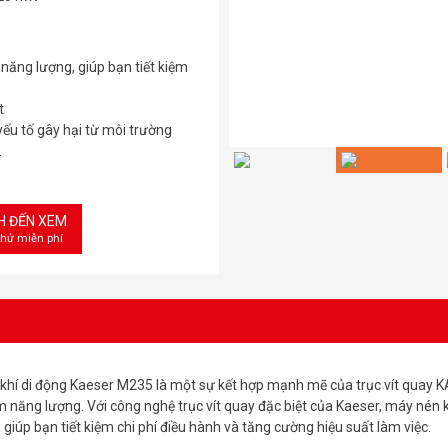
ăng lượng, giúp bạn tiết kiệm
t
ếu tố gây hại từ môi trường
.
CH ĐẾN XEM
thử miễn phí
hí di động Kaeser M235 là một sự kết hợp mạnh mẽ của trục vít quay 
m năng lượng. Với công nghệ trục vít quay đặc biệt của Kaeser, máy nén 
iúp bạn tiết kiệm chi phí điều hành và tăng cường hiệu suất làm việc.