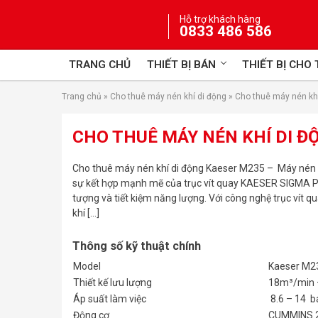
Skip
Hỗ trợ khách hàng
to
0833 486 586
content
TRANG CHỦ
THIẾT BỊ BÁN
THIẾT BỊ CHO
Trang chủ
»
Cho thuê máy nén khí di động
»
Cho thuê máy nén kh
CHO THUÊ MÁY NÉN KHÍ DI Đ
Cho thuê máy nén khí di động Kaeser M235 – Máy nén 
sự kết hợp mạnh mẽ của trục vít quay KAESER SIGMA PR
tượng và tiết kiệm năng lượng. Với công nghệ trục vít q
khí […]
Thông số kỹ thuật chính
Model
Kaeser M2
Thiết kế lưu lượng
18m³/min 
Áp suất làm việc
8.6 – 14 b
Động cơ
CUMMINS 