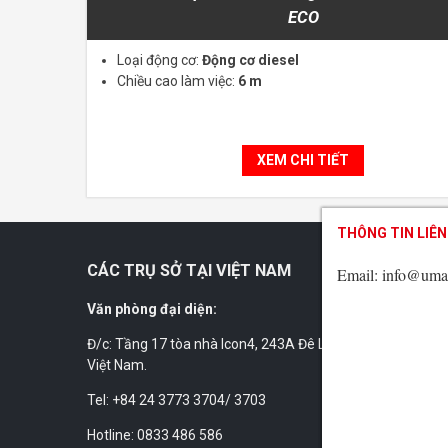
ECO
Loại động cơ:
Động cơ diesel
Chiều cao làm việc:
6 m
XEM CHI TIẾT
THÔNG TIN LIÊN
THÔNG TIN LIÊN
THÔNG TIN LIÊN
CÁC TRỤ SỞ TẠI VIỆT NAM
Email: info@uma
Email: info@uma
Email: info@uma
Văn phòng đại diện:
Đ/c: Tầng 17 tòa nhà Icon4, 243A Đê La Thành, Láng, Hà N
Việt Nam.
Tel: +84 24 3773 3704/ 3703
Hotline: 0833 486 586