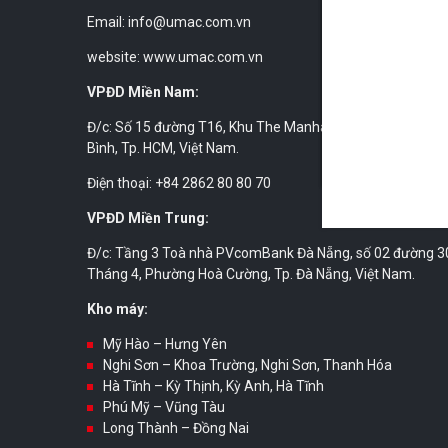
Email: info@umac.com.vn
website: www.umac.com.vn
VPĐD Miền Nam:
Đ/c: Số 15 đường T16, Khu The Manhattan, phường Long
Bình, Tp. HCM, Việt Nam.
Điện thoại: +84 2862 80 80 70
VPĐD Miền Trung:
Đ/c: Tầng 3 Toà nhà PVcomBank Đà Nẵng, số 02 đường 3
Tháng 4, Phường Hoà Cường, Tp. Đà Nẵng, Việt Nam.
Kho máy:
Mỹ Hào – Hưng Yên
Nghi Sơn – Khoa Trường, Nghi Sơn, Thanh Hóa
Hà Tĩnh – Kỳ Thịnh, Kỳ Anh, Hà Tĩnh
Phú Mỹ – Vũng Tàu
Long Thành – Đồng Nai