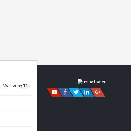
ú Mỹ – Vũng Tàu
 đầu tư từ
 cung cấp
ạt động
ật Bản để
à dịch vụ