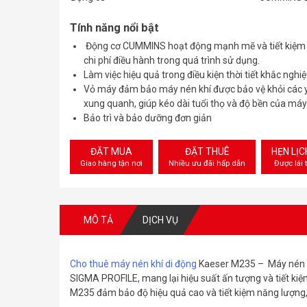
Tính năng nổi bật
Động cơ CUMMINS hoạt động mạnh mẽ và tiết kiệm n
chi phí điều hành trong quá trình sử dụng.
Làm việc hiệu quả trong điều kiện thời tiết khắc nghiệ
Vỏ máy đảm bảo máy nén khí được bảo vệ khỏi các y
xung quanh, giúp kéo dài tuổi thọ và độ bền của máy
Bảo trì và bảo dưỡng đơn giản
ĐẶT MUA
ĐẶT THUÊ
HẸN LỊ
Giao hàng tận nơi
Nhiều ưu đãi hấp dẫn
Được lái 
MÔ TẢ
DỊCH VỤ
Cho thuê máy nén khí di động
Kaeser M235 – Máy nén k
SIGMA PROFILE, mang lại hiệu suất ấn tượng và tiết kiệ
M235 đảm bảo độ hiệu quả cao và tiết kiệm năng lượng, g