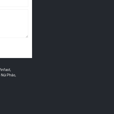
y móc xây
nhà cung
 người, xe
infast,
 Núi Pháo,