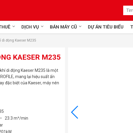
 THUÊ
DỊCH VỤ
BÁN MÁY CŨ
DỰ ÁN TIÊU BIỂU
T
í di động Kaeser M235
ỘNG KAESER M235
khí di động Kaeser M235 là một
OFILE, mang lại hiệu suất ấn
uay đặc biệt của Kaeser, máy nén
35
– 23.3 m³/min
ar
201kW