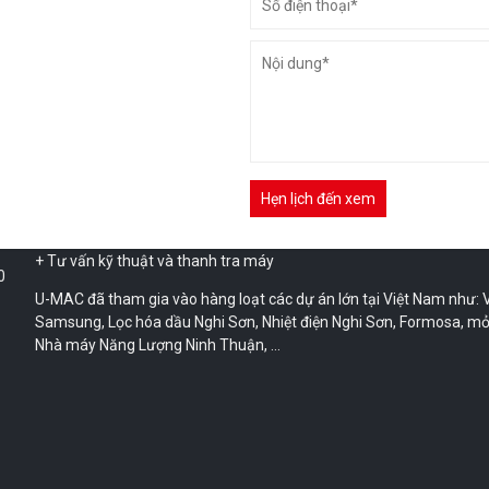
Sở hữu các chuyên gia hàng đầu trong ngành thiết bị nâng hạ, má
dựng tiên tiến, chất lượng cao từ đơn vị Nhật Bản.
Sau hơn 10 năm kinh nghiệm, hiện tại U-MAC là một trong những 
cấp thiết bị xây dựng lớn nhất Việt Nam, chuyên về xe cẩu, xe nâng
nâng hàng…
+ Bán và cho thuê thiết bị xây dựng
+ Sửa chữa và bảo dưỡng máy móc
+ Tư vấn an toàn và kỹ năng vận hành
+ Tư vấn kỹ thuật và thanh tra máy
0
U-MAC đã tham gia vào hàng loạt các dự án lớn tại Việt Nam như: V
Samsung, Lọc hóa dầu Nghi Sơn, Nhiệt điện Nghi Sơn, Formosa, mỏ
Nhà máy Năng Lượng Ninh Thuận, …