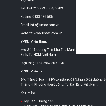
Tel: +84 24 3773 3704/ 3703
Hotline: 0833 486 586
Email: info@umac.com.vn
website: www.umac.com.vn
VPĐD Miền Nam:
Đ/c: Số 15 đường T16, Khu The Manhattan, phường Long
Bình, Tp. HCM, Việt Nam.
Điện thoại: +84 2862 80 80 70
VPĐD Miền Trung:
Đ/c: Tầng 3 Toà nhà PVcomBank Đà Nẵng, số 02 đường 3
Tháng 4, Phường Hoà Cường, Tp. Đà Nẵng, Việt Nam.
Kho máy:
Mỹ Hào – Hưng Yên
Nghi Sơn – Khoa Trường, Nghi Sơn, Thanh Hóa