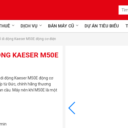
 THUÊ
DỊCH VỤ
BÁN MÁY CŨ
DỰ ÁN TIÊU BIỂU
T
í di động Kaeser M50E động cơ điện
ỘNG KAESER M50E
 di động Kaeser M50E động cơ
ếp từ Đức, chính hãng thương
oàn cầu. Máy nén khí M50E là một
 min