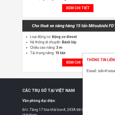
XEM CHI TIẾT
Cho thuê xe nâng hàng 15 tấn Mitsubishi F
Loại động cơ:
Động cơ diesel
Hệ thống di chuyển:
Bánh lốp
Chiều cao nâng:
3 m
Tải trọng nâng:
15 tấn
THÔNG TIN LIÊN
THÔNG TIN LIÊN
THÔNG TIN LIÊN
XEM CHI TIẾT
Email: info@uma
Email: info@uma
Email: info@uma
CÁC TRỤ SỞ TẠI VIỆT NAM
Văn phòng đại diện:
Đ/c: Tầng 17 tòa nhà Icon4, 243A Đê La Thành, Láng, Hà N
Việt Nam.