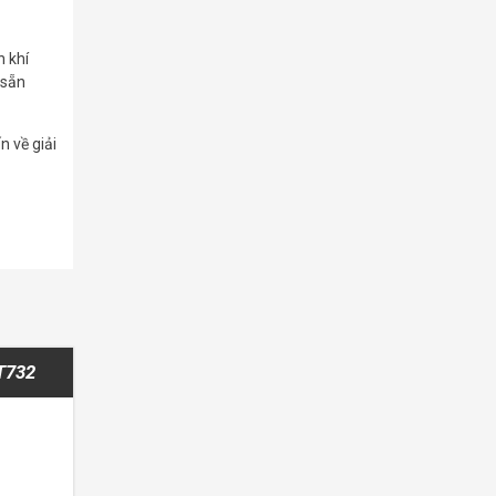
 khí
 sẵn
n về giải
MT732