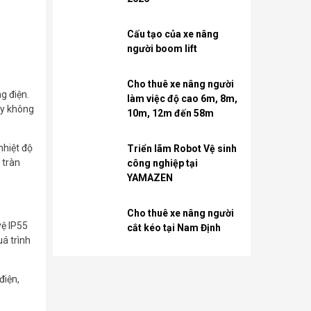
Cấu tạo của xe nâng
người boom lift
Cho thuê xe nâng người
g điện.
làm việc độ cao 6m, 8m,
ày không
10m, 12m đến 58m
nhiệt độ
Triển lãm Robot Vệ sinh
 tràn
công nghiệp tại
YAMAZEN
Cho thuê xe nâng người
vệ IP55
cắt kéo tại Nam Định
uá trình
điện,