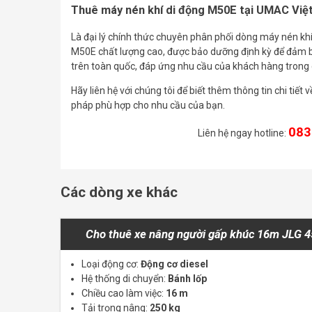
Thuê máy nén khí di động M50E tại UMAC Việ
Là đại lý chính thức chuyên phân phối dòng máy nén kh
M50E chất lượng cao, được bảo dưỡng định kỳ để đảm bả
trên toàn quốc, đáp ứng nhu cầu của khách hàng trong
Hãy liên hệ với chúng tôi để biết thêm thông tin chi tiế
pháp phù hợp cho nhu cầu của bạn.
083
Liên hệ ngay hotline:
Các dòng xe khác
Cho thuê xe nâng người gấp khúc 16m JLG 
Loại động cơ:
Động cơ diesel
Hệ thống di chuyển:
Bánh lốp
Chiều cao làm việc:
16 m
Tải trọng nâng:
250 kg