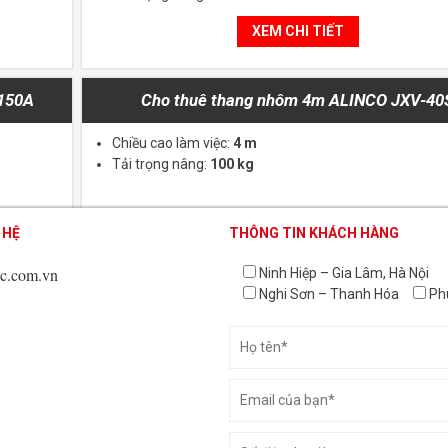
XEM CHI TIẾT
D150A
Cho thuê thang nhôm 4m ALINCO JXV-40
Chiều cao làm việc:
4 m
Tải trọng nâng:
100 kg
 HỆ
 HỆ
 HỆ
THÔNG TIN KHÁCH HÀNG
THÔNG TIN KHÁCH HÀNG
THÔNG TIN KHÁCH HÀNG
XEM CHI TIẾT
c.com.vn
c.com.vn
c.com.vn
Ninh Hiệp – Gia Lâm, Hà Nội
Nghi Sơn – Thanh Hóa
Ph
VỀ UMAC VIỆT NAM
U-MAC Việt Nam được thành lập từ ngày 27/12/2007 với 100% vốn
Nhật Bản. Tiền thân của U-MAC là những công ty hàng đầu chuyên
ội,
thiết bị nâng hạ, máy xây dựng lâu đời ở Nhật Bản và mạng lưới ho