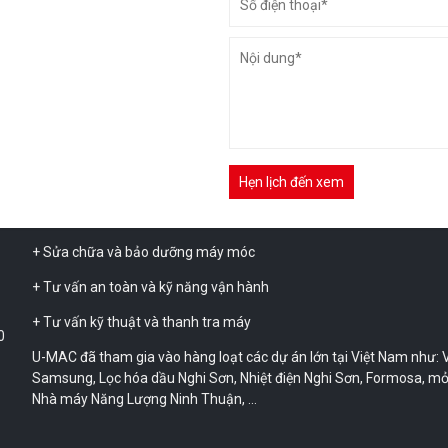
toàn cầu. Do vậy, công ty đã kế thừa và phát huy các tiêu chuẩn Nh
luôn sẵn sàng cung cấp cho khách hàng những thiết bị chất lượng v
uy tín nhất.
Sở hữu các chuyên gia hàng đầu trong ngành thiết bị nâng hạ, má
dựng tiên tiến, chất lượng cao từ đơn vị Nhật Bản.
Sau hơn 10 năm kinh nghiệm, hiện tại U-MAC là một trong những 
cấp thiết bị xây dựng lớn nhất Việt Nam, chuyên về xe cẩu, xe nâng
nâng hàng…
+ Bán và cho thuê thiết bị xây dựng
+ Sửa chữa và bảo dưỡng máy móc
+ Tư vấn an toàn và kỹ năng vận hành
+ Tư vấn kỹ thuật và thanh tra máy
0
U-MAC đã tham gia vào hàng loạt các dự án lớn tại Việt Nam như: V
Samsung, Lọc hóa dầu Nghi Sơn, Nhiệt điện Nghi Sơn, Formosa, mỏ
Nhà máy Năng Lượng Ninh Thuận, …