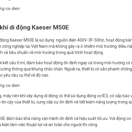
khí di động Kaeser M50E
 động Kaeser M50E là sử dụng nguồn điện 400V-3F-50Hz, hoạt động bằn
h công nghiệp tại Việt Nam mà không gây ra ô nhiễm môi trường. Điều n
h và tiêu chuẩn về môi trường trong quá trình hoạt động.
i kết cấu tỉ mỉ, đảm bảo hoạt động ổn định ngay cả trong môi trường có 
 cường thông qua khung chắc chắn. Ngoài ra, thiết bị có sẵn phanh chống
c yêu cầu cụ thể về độ cao.
, máy nén khí xây dựng di động có thể sử dụng động cơ IE3, có cấp bảo 
 tin cậy của thiết bị, cung cấp sự ổn định và tiết kiệm năng lượng trong q
50E đảm bảo khả năng vận hành ổn định và hiệu suất tối ưu. Với động cơ 
kiện làm việc thuận lợi và an toàn cho người thi công.