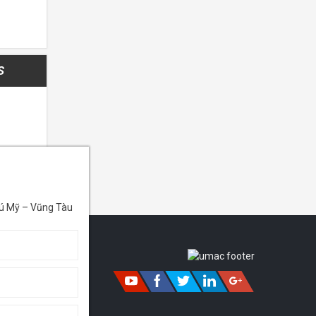
S
ú Mỹ – Vũng Tàu
 đầu tư từ
 cung cấp
ạt động