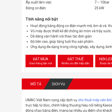
Áp suất làm việc
7 – 10bar
Động cơ điện
25 kW
Tính năng nổi bật
Hoạt động bằng động cơ điện mạnh mẽ, êm ái và thâ
Vỏ máy được thiết kế để chống ăn mòn và trầy xước.
Dễ dàng vận hành với thao tác đơn giản.
Độ bền cao, giúp tăng tuổi thọ sản phẩm.
Ứng dụng đa dạng trong công nghiệp, xây dựng, kin
ĐẶT MUA
ĐẶT THUÊ
HẸN LỊ
Giao hàng tận nơi
Nhiều ưu đãi hấp dẫn
Được lái 
MÔ TẢ
DỊCH VỤ
UMAC Việt Nam cung cấp dịch vụ
cho thuê máy nén khí
trực tiếp từ Đức, chính hãng thương hiệu nổi tiếng Kaese
động chạy bằng điện, mang lại nhiều ưu điểm cho khách