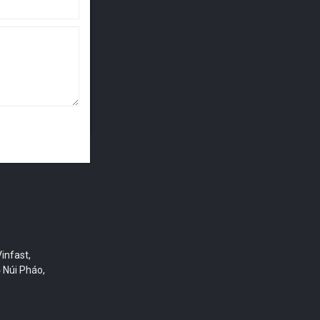
ật Bản để
à dịch vụ
y móc xây
nhà cung
 người, xe
infast,
 Núi Pháo,