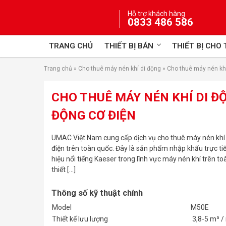
Skip
Hỗ trợ khách hàng
to
0833 486 586
content
TRANG CHỦ
THIẾT BỊ BÁN
THIẾT BỊ CHO
Trang chủ
»
Cho thuê máy nén khí di động
»
Cho thuê máy nén kh
CHO THUÊ MÁY NÉN KHÍ DI Đ
ĐỘNG CƠ ĐIỆN
UMAC Việt Nam cung cấp dịch vụ cho thuê máy nén khí
điện trên toàn quốc. Đây là sản phẩm nhập khẩu trực ti
hiệu nổi tiếng Kaeser trong lĩnh vực máy nén khí trên t
thiết […]
Thông số kỹ thuật chính
Model
M50E
Thiết kế lưu lượng
3,8-5 m³ /