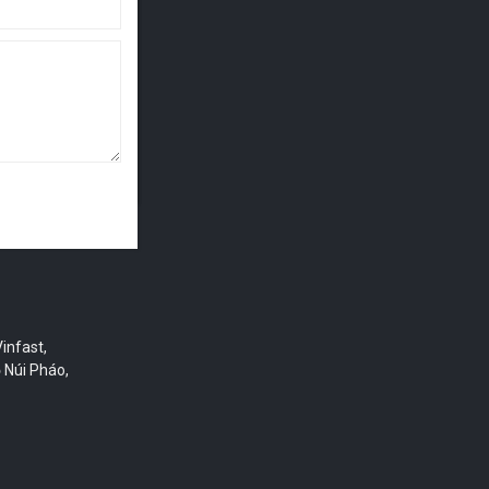
y móc xây
nhà cung
 người, xe
infast,
 Núi Pháo,