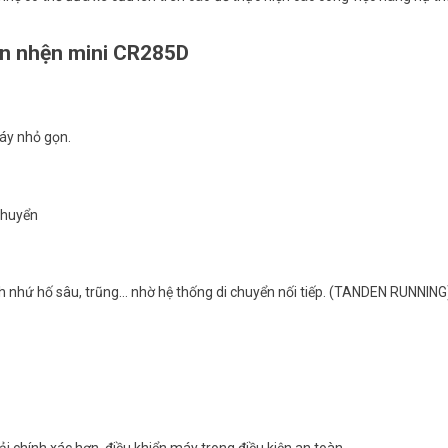
hân nhện mini CR285D
áy nhỏ gọn.
 chuyển
h nhứ hố sâu, trũng… nhờ hệ thống di chuyển nối tiếp. (TANDEN RUNNING
i chính xác hơn, điều khiển máy trong điều kiện an toàn.