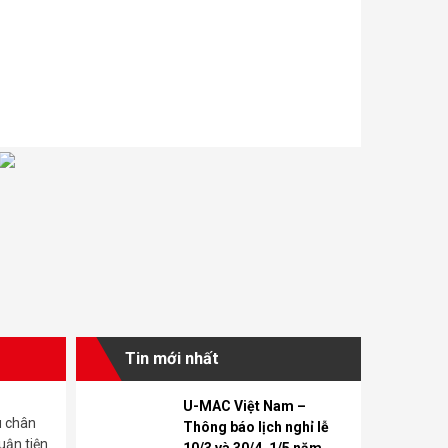
Tin mới nhất
U-MAC Việt Nam –
u chân
Thông báo lịch nghỉ lễ
uận tiện.
10/3 và 30/4, 1/5 năm