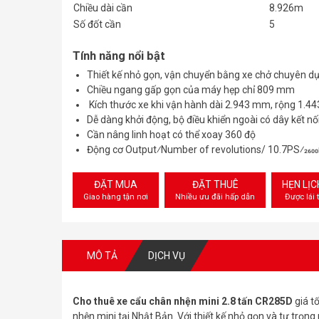
Chiều dài cần
8.926m
Số đốt cần
5
Tính năng nổi bật
Thiết kế nhỏ gọn, vận chuyển bằng xe chở chuyên d
Chiều ngang gấp gọn của máy hẹp chỉ 809 mm
Kích thước xe khi vận hành dài 2.943 mm, rộng 1.
Dễ dàng khởi động, bộ điều khiển ngoài có dây kết nố
Cần nâng linh hoạt có thể xoay 360 độ
Động cơ Output⁄Number of revolutions/ 10.7PS⁄260
ĐẶT MUA
ĐẶT THUÊ
HẸN LỊ
Giao hàng tận nơi
Nhiều ưu đãi hấp dẫn
Được lái 
MÔ TẢ
DỊCH VỤ
Cho thuê xe cẩu chân nhện mini 2.8 tấn CR285D
giá t
nhện mini tại Nhật Bản. Với thiết kế nhỏ gọn và tự trọng