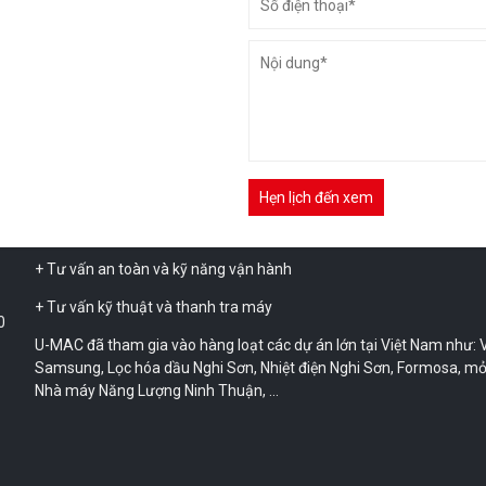
uy tín nhất.
Sở hữu các chuyên gia hàng đầu trong ngành thiết bị nâng hạ, má
dựng tiên tiến, chất lượng cao từ đơn vị Nhật Bản.
Sau hơn 10 năm kinh nghiệm, hiện tại U-MAC là một trong những 
cấp thiết bị xây dựng lớn nhất Việt Nam, chuyên về xe cẩu, xe nâng
nâng hàng…
+ Bán và cho thuê thiết bị xây dựng
+ Sửa chữa và bảo dưỡng máy móc
+ Tư vấn an toàn và kỹ năng vận hành
+ Tư vấn kỹ thuật và thanh tra máy
0
U-MAC đã tham gia vào hàng loạt các dự án lớn tại Việt Nam như: V
Samsung, Lọc hóa dầu Nghi Sơn, Nhiệt điện Nghi Sơn, Formosa, mỏ
Nhà máy Năng Lượng Ninh Thuận, …