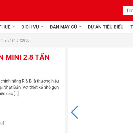
 THUÊ
DỊCH VỤ
BÁN MÁY CŨ
DỰ ÁN TIÊU BIỂU
T
ni 2.8 tấn CR285D
 MINI 2.8 TẤN
 chính hãng R & B là thương hiệu
i Nhật Bản. Với thiết kế nhỏ gọn
iện các […]
g)