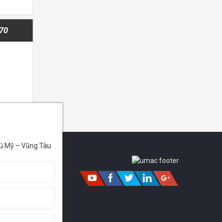
P70
ú Mỹ – Vũng Tàu
 đầu tư từ
 cung cấp
ạt động
ật Bản để
à dịch vụ