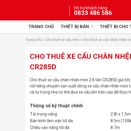
Skip
Hỗ trợ khách hàng
to
0833 486 586
content
TRANG CHỦ
THIẾT BỊ BÁN
THIẾT BỊ CHO
Trang chủ
»
Cho thuê xe cẩu mini
»
Cho thuê xe cẩu chân nhện mi
CHO THUÊ XE CẨU CHÂN NHỆN
CR285D
Cho thuê xe cẩu chân nhện mini 2.8 tấn CR285D giá tốt,
nổi tiếng chuyên sản xuất dòng xe cẩu chân nhện mini tạ
và tự trọng nhẹ có thể đưa xe cẩu lên trên cao để thực h
Thông số kỹ thuật chính
Tải trọng nâng
2.8t x 1.5m
Bán kính làm việc tối đa
8.5m (150k
Chiều cao nâng tối đa
8.7m