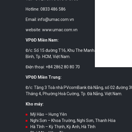
Hotline: 0833 486 586
Email: info@umac.com.vn
website: www.umac.com.vn
VPĐD Miền Nam:
Đ/c: Số 15 đường T16, Khu The Manhattan, phường Long
Bình, Tp. HCM, Việt Nam.
Điện thoại: +84 2862 80 80 70
VPĐD Miền Trung:
Đ/c: Tầng 3 Toà nhà PVcomBank Đà Nẵng, số 02 đường 3
Tháng 4, Phường Hoà Cường, Tp. Đà Nẵng, Việt Nam.
Kho máy:
Mỹ Hào – Hưng Yên
Nghi Sơn – Khoa Trường, Nghi Sơn, Thanh Hóa
Hà Tĩnh – Kỳ Thịnh, Kỳ Anh, Hà Tĩnh