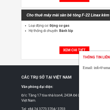
Cho thuê máy mài sàn bê tông F-22 Linax kèm 
Loại động cơ:
Động cơ gas
Hệ thống di chuyển:
Bánh lốp
XEM CHI TIẾT
THÔNG TIN LIÊN
THÔNG TIN LIÊN
THÔNG TIN LIÊN
Email: info@uma
Email: info@uma
Email: info@uma
CÁC TRỤ SỞ TẠI VIỆT NAM
Văn phòng đại diện:
Đ/c: Tầng 17 tòa nhà Icon4, 243A Đê La Thành, Láng, Hà N
Việt Nam.
Tel: +84 24 3773 3704/ 3703