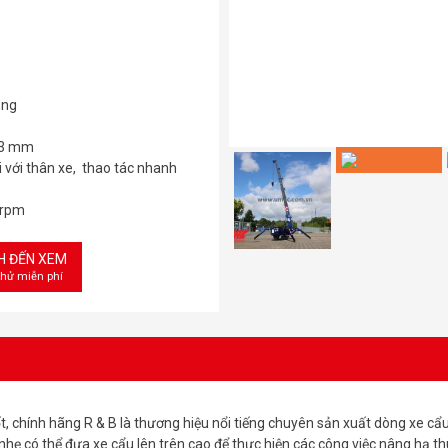
ụng
443 mm
i với thân xe, thao tác nhanh
0rpm
CH ĐẾN XEM
thử miễn phí
ốt, chính hãng R & B là thương hiệu nổi tiếng chuyên sản xuất dòng xe cẩ
 nhẹ có thể đưa xe cẩu lên trên cao để thực hiện các công việc nâng hạ th