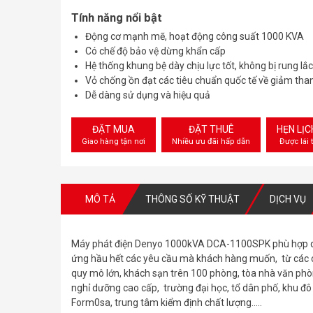
Tính năng nổi bật
Động cơ mạnh mẽ, hoạt động công suất 1000 KVA
Có chế độ bảo vệ dừng khẩn cấp
Hệ thống khung bệ dày chịu lực tốt, không bị rung lắ
Vỏ chống ồn đạt các tiêu chuẩn quốc tế về giảm tha
Dễ dàng sử dụng và hiệu quả
ĐẶT MUA
ĐẶT THUÊ
HẸN LỊ
Giao hàng tận nơi
Nhiều ưu đãi hấp dẫn
Được lái 
MÔ TẢ
THÔNG SỐ KỸ THUẬT
DỊCH VỤ
Máy phát điện Denyo 1000kVA DCA-1100SPK phù hợp dù
ứng hầu hết các yêu cầu mà khách hàng muốn, từ các c
quy mô lớn, khách sạn trên 100 phòng, tòa nhà văn phò
nghỉ dưỡng cao cấp, trường đại học, tổ dân phố, khu đô t
Form0sa, trung tâm kiểm định chất lượng…..