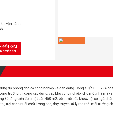
c khi vận hành
nh
CH ĐẾN XEM
thử miễn phí
ng dự phòng cho cả công nghiệp và dân dụng. Công suất 1000kVA có 
ông trường thi công xây dựng; các khu công nghiệp; cho một nhà máy s
ng 30 tầng diện tích mặt sàn 450 m2, bệnh viện đa khoa, hội sở ngân hà
hị, trại chăn nuôi chất lượng cao, dây truyền xử lý rác thải môi trường c