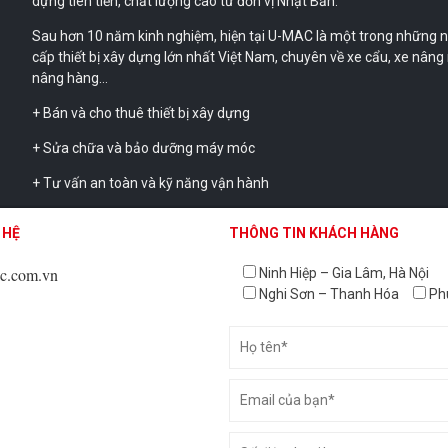
dựng tiên tiến, chất lượng cao từ đơn vị Nhật Bản.
Sau hơn 10 năm kinh nghiệm, hiện tại U-MAC là một trong những 
cấp thiết bị xây dựng lớn nhất Việt Nam, chuyên về xe cẩu, xe nâng
nâng hàng…
+ Bán và cho thuê thiết bị xây dựng
+ Sửa chữa và bảo dưỡng máy móc
+ Tư vấn an toàn và kỹ năng vận hành
+ Tư vấn kỹ thuật và thanh tra máy
0
 HỆ
 HỆ
 HỆ
THÔNG TIN KHÁCH HÀNG
THÔNG TIN KHÁCH HÀNG
THÔNG TIN KHÁCH HÀNG
U-MAC đã tham gia vào hàng loạt các dự án lớn tại Việt Nam như: V
c.com.vn
c.com.vn
c.com.vn
Ninh Hiệp – Gia Lâm, Hà Nội
Samsung, Lọc hóa dầu Nghi Sơn, Nhiệt điện Nghi Sơn, Formosa, mỏ
Nghi Sơn – Thanh Hóa
Ph
Nhà máy Năng Lượng Ninh Thuận, …