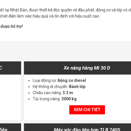
tại Nhật Bản, được thiết kế độc quyền về đầu phát, động cơ và lớp vỏ 
át điện làm việc hiệu quả và ổn định với hiệu suất cao.
 được hỗ trợ!
C
Xe nâng hàng MI 30 D
Loại động cơ:
Động cơ diesel
Hệ thống di chuyển:
Bánh lốp
Chiều cao nâng:
3.3 m
Tải trọng nâng:
3000 kg
XEM CHI TIẾT
điện
Máy xúc đào liên hợp TLB 740S