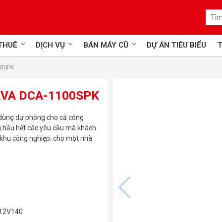
 THUÊ
DỊCH VỤ
BÁN MÁY CŨ
DỰ ÁN TIÊU BIỂU
T
00SPK
KVA DCA-1100SPK
ùng dự phòng cho cả công
g hầu hết các yêu cầu mà khách
 khu công nghiệp; cho một nhà
12V140