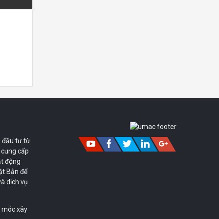
 đầu tư từ
 cung cấp
ạt động
ật Bản để
à dịch vụ
y móc xây