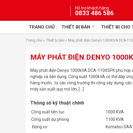
Skip
Hỗ trợ khách hàng
to
0833 486 586
content
TRANG CHỦ
THIẾT BỊ BÁN
THIẾT BỊ CHO
Trang chủ
»
Thiết bị bán
»
Máy phát điện Denyo 1000KVA DCA-11
MÁY PHÁT ĐIỆN DENYO 1000
Máy phát điện Denyo 1000kVA DCA-1100SPK phù hợp d
nghiệp và dân dụng. Công suất 1000kVA có thể đáp ứn
hàng muốn, từ các công trường thi công xây dựng; các
máy sản xuất quy mô lớn, […]
Thông số kỹ thuật chính
Công suất liên tục
1000 KVA
Công suất dự phòng
1100 KVA
Động cơ
Komatsu SAA