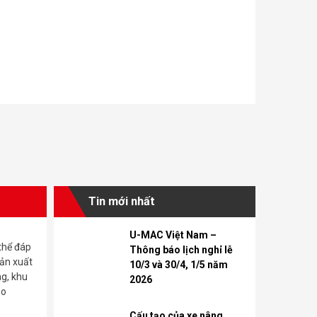
Tin mới nhất
U-MAC Việt Nam –
thể đáp
Thông báo lịch nghỉ lễ
ản xuất
10/3 và 30/4, 1/5 năm
ng, khu
2026
ho
Cấu tạo của xe nâng