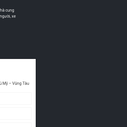
nhà cung
 người, xe
infast,
 Núi Pháo,
ú Mỹ – Vũng Tàu