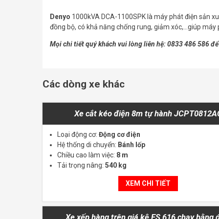
Denyo
1000kVA DCA-1100SPK là máy phát điện sản xuất 
đồng bộ, có khả năng chống rung, giảm xóc,…giúp máy ph
Mọi chi tiết quý khách vui lòng liên hệ: 0833 486 586 để
Các dòng xe khác
Xe cắt kéo điện 8m tự hành JCPT0812A
Loại động cơ:
Động cơ điện
Hệ thống di chuyển:
Bánh lốp
Chiều cao làm việc:
8 m
Tải trọng nâng:
540 kg
XEM CHI TIẾT
Xe xếp hàng trên giá kệ ES 616 chạy bằng 