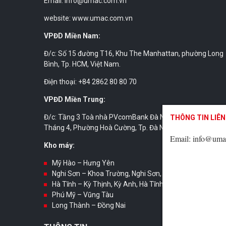
Email: info@umac.com.vn
website: www.umac.com.vn
VPĐD Miền Nam:
Đ/c: Số 15 đường T16, Khu The Manhattan, phường Long
Bình, Tp. HCM, Việt Nam.
Điện thoại: +84 2862 80 80 70
VPĐD Miền Trung:
Đ/c: Tầng 3 Toà nhà PVcomBank Đà Nẵng, số 02 đường 3
THÔNG TIN LIÊN
THÔNG TIN LIÊN
THÔNG TIN LIÊN
Tháng 4, Phường Hoà Cường, Tp. Đà Nẵng, Việt Nam.
Email: info@uma
Email: info@uma
Email: info@uma
Kho máy:
Mỹ Hào – Hưng Yên
Nghi Sơn – Khoa Trường, Nghi Sơn, Thanh Hóa
Hà Tĩnh – Kỳ Thịnh, Kỳ Anh, Hà Tĩnh
Phú Mỹ – Vũng Tàu
Long Thành – Đồng Nai