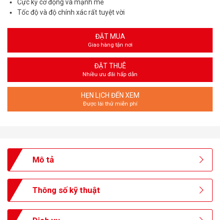
Cực kỳ cơ động và mạnh mẽ
Tốc độ và độ chính xác rất tuyệt vời
ĐẶT MUA
Giao hàng tận nơi
ĐẶT THUÊ
Nhiều ưu đãi hấp dẫn
HẸN LỊCH ĐẾN XEM
Được lái thử miễn phí
Mô tả
Thông số kỹ thuật