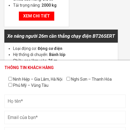
Tải trọng nâng:
2000 kg
XEM CHI TIẾT
Xe nâng người 26m cần thẳng chạy điện BT26SERT
Loại động cơ:
Động cơ điện
Hệ thống di chuyển:
Bánh lốp
Chiều cao làm việc:
26 m
Tải trọng nâng:
454 kg
THÔNG TIN KHÁCH HÀNG
THÔNG TIN KHÁCH HÀNG
THÔNG TIN KHÁCH HÀNG
XEM CHI TIẾT
Ninh Hiệp – Gia Lâm, Hà Nội
Nghi Sơn – Thanh Hóa
Phú Mỹ – Vũng Tàu
Xe nâng gắn tải TMM 25 4W
Loại động cơ:
Động cơ diesel
Chiều cao làm việc:
3 m
Tải trọng nâng:
2500 kg