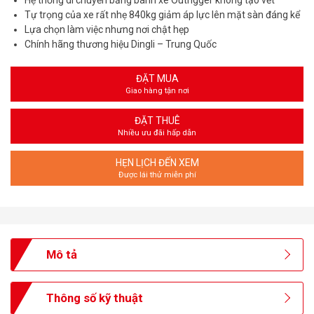
Hệ thống di chuyển bằng bánh xe Outrigger không tạo vết
Tự trọng của xe rất nhẹ 840kg giảm áp lực lên mặt sàn đáng kể
Lựa chọn làm việc nhưng nơi chật hẹp
Chính hãng thương hiệu Dingli – Trung Quốc
ĐẶT MUA
Giao hàng tận nơi
ĐẶT THUÊ
Nhiều ưu đãi hấp dẫn
HẸN LỊCH ĐẾN XEM
Được lái thử miễn phí
Mô tả
Thông số kỹ thuật