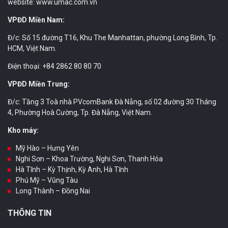
website: www.umac.com.vn
VPĐD Miền Nam:
Đ/c: Số 15 đường T16, Khu The Manhattan, phường Long Bình, Tp.
HCM, Việt Nam.
Điện thoại: +84 2862 80 80 70
VPĐD Miền Trung:
Đ/c: Tầng 3 Toà nhà PVcomBank Đà Nẵng, số 02 đường 30 Tháng
4, Phường Hoà Cường, Tp. Đà Nẵng, Việt Nam.
Kho máy:
Mỹ Hào – Hưng Yên
Nghi Sơn – Khoa Trường, Nghi Sơn, Thanh Hóa
Hà Tĩnh – Kỳ Thịnh, Kỳ Anh, Hà Tĩnh
Phú Mỹ – Vũng Tàu
Long Thành – Đồng Nai
THÔNG TIN