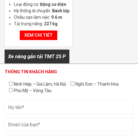
Loại động cơ:
Động cơ điện
Hệ thống di chuyển:
Bánh lốp
Chiều cao làm việc:
9.6 m
Tải trọng nâng:
227 kg
XEM CHI TIẾT
Xe nâng gắn tải TMT 25 P
Loại động cơ:
Động cơ điện
THÔNG TIN KHÁCH HÀNG
THÔNG TIN KHÁCH HÀNG
THÔNG TIN KHÁCH HÀNG
Chiều cao làm việc:
2.25 m
Tải trọng nâng:
2445 kg
Ninh Hiệp – Gia Lâm, Hà Nội
Nghi Sơn – Thanh Hóa
Phú Mỹ – Vũng Tàu
XEM CHI TIẾT
Xe nâng hàng ME 435
Loại động cơ:
Động cơ điện