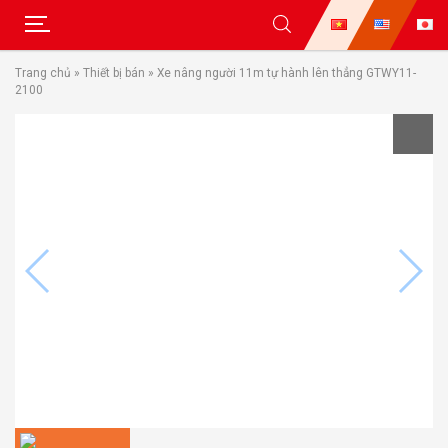
Skip
Trang chủ
»
Thiết bị bán
»
Xe nâng người 11m tự hành lên thẳng GTWY11-
to
2100
content