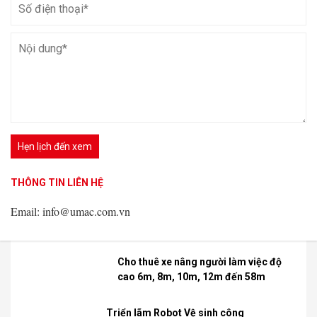
Hệ thống di chuyển:
Bánh lốp
Chiều cao nâng:
2.24 m
Tải trọng nâng:
3500 kg
XEM CHI TIẾT
Tin mới nhất
THÔNG TIN LIÊN HỆ
THÔNG TIN LIÊN HỆ
U-MAC Việt Nam – Thông báo lịch
nghỉ lễ 10/3 và 30/4, 1/5 năm 2026
Email: info@umac.com.vn
Email: info@umac.com.vn
THÔNG TIN LIÊN HỆ
Email: info@umac.com.vn
Cấu tạo của xe nâng
người boom lift
Cho thuê xe nâng người làm việc độ
cao 6m, 8m, 10m, 12m đến 58m
Triển lãm Robot Vệ sinh công