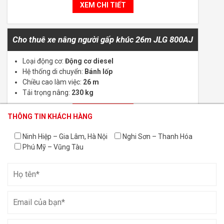
XEM CHI TIẾT
Cho thuê xe nâng người gấp khúc 26m JLG 800AJ
Loại động cơ:
Động cơ diesel
Hệ thống di chuyển:
Bánh lốp
Chiều cao làm việc:
26 m
Tải trọng nâng:
230 kg
XEM CHI TIẾT
THÔNG TIN KHÁCH HÀNG
THÔNG TIN KHÁCH HÀNG
THÔNG TIN KHÁCH HÀNG
Ninh Hiệp – Gia Lâm, Hà Nội
Nghi Sơn – Thanh Hóa
Cho thuê xe nâng người tại Long Thành, Đồng Nai
Phú Mỹ – Vũng Tàu
Cho thuê xe nâng người cắt kéo từ 6m – 18m
Cho thuê xe nâng người Boom lift từ 14m – 58m
Thang nâng người trục đứng
XEM CHI TIẾT