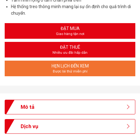
Tầm nhìn rộng ở tấm chắn phía trên
Hệ thống treo thông minh mang lại sự ổn định cho quá trình di
chuyển.
ĐẶT MUA
Giao hàng tận nơi
ĐẶT THUÊ
Nhiều ưu đãi hấp dẫn
HẸN LỊCH ĐẾN XEM
Được lái thử miễn phí
Mô tả
Dịch vụ