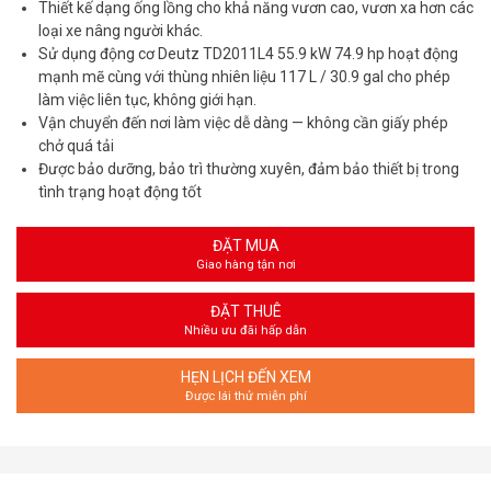
Thiết kế dạng ống lồng cho khả năng vươn cao, vươn xa hơn các
loại xe nâng người khác.
Sử dụng động cơ Deutz TD2011L4 55.9 kW 74.9 hp hoạt động
mạnh mẽ cùng với thùng nhiên liệu 117 L / 30.9 gal cho phép
làm việc liên tục, không giới hạn.
Vận chuyển đến nơi làm việc dễ dàng — không cần giấy phép
chở quá tải
Được bảo dưỡng, bảo trì thường xuyên, đảm bảo thiết bị trong
tình trạng hoạt động tốt
ĐẶT MUA
Giao hàng tận nơi
ĐẶT THUÊ
Nhiều ưu đãi hấp dẫn
HẸN LỊCH ĐẾN XEM
Được lái thử miễn phí