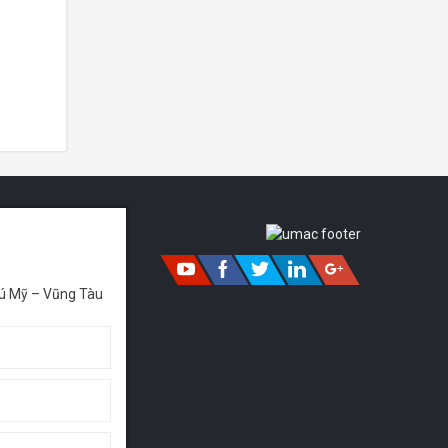
 đầu tư từ
 cung cấp
ú Mỹ – Vũng Tàu
ạt động
ật Bản để
à dịch vụ
y móc xây