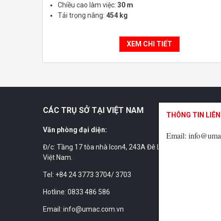
Chiều cao làm việc:
30 m
Tải trọng nâng:
454 kg
XEM CHI TIẾT
CÁC TRỤ SỞ TẠI VIỆT NAM
THÔNG TIN LIÊN
THÔNG TIN LIÊN
THÔNG TIN LIÊN
Văn phòng đại diện:
Email: info@uma
Email: info@uma
Email: info@uma
Đ/c: Tầng 17 tòa nhà Icon4, 243A Đê La Thành, Láng, Hà N
Việt Nam.
Tel: +84 24 3773 3704/ 3703
Hotline: 0833 486 586
Email: info@umac.com.vn